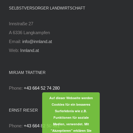
SELBSTVERSORGER LANDWIRTSCHAFT
Innstraße 27
A 6336 Langkampfen
Email:
info@innland.at
Web:
Innland.at
MIRJAM TRATTNER
Phone:
+43 664 52 74 280
Auf dieser Webseite werden
Cookies für ein besseres
ERNST RIESER
Surferlebnis wie z.B.
Funktionen für soziale
Medien, verwendet. Mit
Phone:
+43 664 82 50 581
"Akzeptieren" erklären Sie